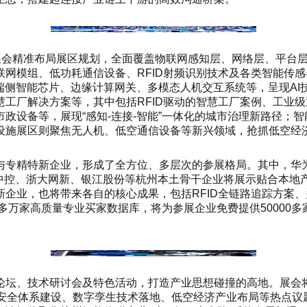
届展会精准布局展区规划，全面覆盖物联网感知层、网络层、平台
模组、低功耗通信设备、RFID射频识别技术及各类智能传感器，
端侧智能芯片、边缘计算网关、多模态人机交互系统等，呈现A
工厂解决方案等，其中包括RFID驱动的智慧工厂案例、工业
政设备等，展现“感知-连接-智能”一体化的城市治理新路径；智
设施展区则聚焦无人机、低空通信设备等新兴领域，抢抓低空经
与专精特新企业，形成了全方位、多层次的参展格局。其中，华
江中控、浙大网新、银江股份等杭州本土骨干企业将展示贴合本地
企业，也将带来各自的核心成果，包括RFID全链路追踪方案、
0多万家高质量专业买家数据库，将为参展企业免费提供5000
论坛、技术研讨会及特色活动，打造产业思想碰撞的高地。展会
网安全体系建设、数字孪生技术落地、低空经济产业布局等热点